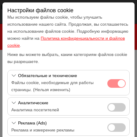
×
RepeatCar
Настройки файлов cookie
Посмотреть
www.repeatcar.com
Мы используем файлы cookie, чтобы улучшить
Бесплатно - In Google Play
использование нашего сайта. Продолжая, вы соглашаетесь
на использование файлов cookie. Подробную информацию
можно найти на
Политика конфиденциальности и файлов
cookie
.
Ниже вы можете выбрать, каким категориям файлов cookie
вы разрешаете.
Чувствительный элемент
Antalya Аэропорт (AYT)
Обязательные и технические
Файлы cookie, необходимые для работы
Указать другое место возврата машины
страницы. (Нельзя изменить)
Antalya Аэропорт (AYT)
Эти файлы cookie необходимы для корректной
Аналитические
Дата и время пуска
работы сайта, безопасности, управления сеансами и
Аналитика посетителей
14:00
базовых функций. Их нельзя отключить.
Эти файлы cookie позволяют нам анализировать, как
Реклама (Ads)
Дата и время возврата
используется наш сайт (количество посетителей,
14:00
Реклама и измерение рекламы
самые посещаемые страницы, поведение