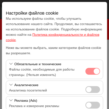
×
RepeatCar
Посмотреть
www.repeatcar.com
Настройки файлов cookie
Бесплатно - In Google Play
Мы используем файлы cookie, чтобы улучшить
использование нашего сайта. Продолжая, вы соглашаетесь
на использование файлов cookie. Подробную информацию
можно найти на
Политика конфиденциальности и файлов
cookie
.
Ниже вы можете выбрать, каким категориям файлов cookie
Чувствительный элемент
вы разрешаете.
Antalya Аэропорт (AYT)
Обязательные и технические
Указать другое место возврата машины
Файлы cookie, необходимые для работы
Antalya Аэропорт (AYT)
страницы. (Нельзя изменить)
Дата и время пуска
Эти файлы cookie необходимы для корректной
Аналитические
14:00
работы сайта, безопасности, управления сеансами и
Аналитика посетителей
базовых функций. Их нельзя отключить.
Дата и время возврата
Эти файлы cookie позволяют нам анализировать, как
Реклама (Ads)
14:00
используется наш сайт (количество посетителей,
Реклама и измерение рекламы