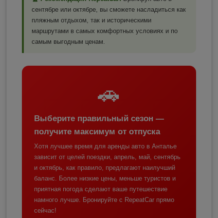
сентябре или октябре, вы сможете насладиться как
пляжным отдыхом, так и историческими
маршрутами в самых комфортных условиях и по
самым выгодным ценам.
🚗
Выберите правильный сезон —
получите максимум от отпуска
Хотя лучшее время для аренды авто в Анталье
зависит от целей поездки, апрель, май, сентябрь
и октябрь, как правило, предлагают наилучший
баланс. Более низкие цены, меньше туристов и
приятная погода сделают ваше путешествие
намного лучше. Бронируйте с RepeatCar прямо
сейчас!