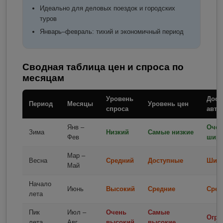
Идеально для деловых поездок и городских
туров
Январь–февраль: тихий и экономичный период
Сводная таблица цен и спроса по
месяцам
Уровень
Дост
Период
Месяцы
Уровень цен
спроса
авто
Янв –
Очен
Зима
Низкий
Самые низкие
Фев
широ
Мар –
Весна
Средний
Доступные
Шир
Май
Начало
Июнь
Высокий
Средние
Сред
лета
Пик
Июл –
Очень
Самые
Огра
лета
Авг
высокий
высокие