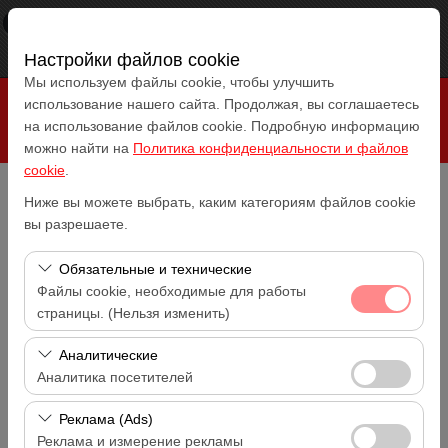
×
RepeatCar
Посмотреть
www.repeatcar.com
Бесплатно - In Google Play
Настройки файлов cookie
Мы используем файлы cookie, чтобы улучшить
использование нашего сайта. Продолжая, вы соглашаетесь
на использование файлов cookie. Подробную информацию
можно найти на
Политика конфиденциальности и файлов
cookie
.
Ниже вы можете выбрать, каким категориям файлов cookie
Чувствительный элемент
вы разрешаете.
Antalya Аэропорт (AYT)
Обязательные и технические
Указать другое место возврата машины
Файлы cookie, необходимые для работы
Antalya Аэропорт (AYT)
страницы. (Нельзя изменить)
Дата и время пуска
Эти файлы cookie необходимы для корректной
Аналитические
14:00
работы сайта, безопасности, управления сеансами и
Аналитика посетителей
базовых функций. Их нельзя отключить.
Дата и время возврата
Эти файлы cookie позволяют нам анализировать, как
Реклама (Ads)
14:00
используется наш сайт (количество посетителей,
Реклама и измерение рекламы