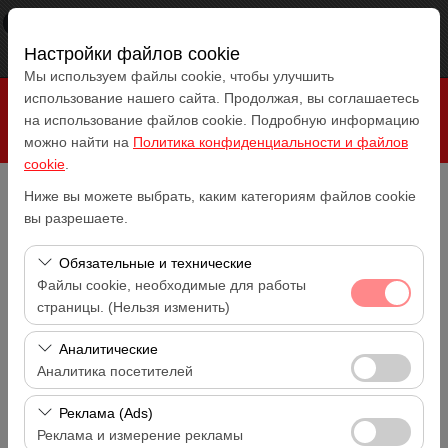
×
RepeatCar
Посмотреть
www.repeatcar.com
Настройки файлов cookie
Бесплатно - In Google Play
Мы используем файлы cookie, чтобы улучшить
использование нашего сайта. Продолжая, вы соглашаетесь
на использование файлов cookie. Подробную информацию
можно найти на
Политика конфиденциальности и файлов
cookie
.
Ниже вы можете выбрать, каким категориям файлов cookie
Чувствительный элемент
вы разрешаете.
Antalya Аэропорт (AYT)
Обязательные и технические
Указать другое место возврата машины
Файлы cookie, необходимые для работы
Antalya Аэропорт (AYT)
страницы. (Нельзя изменить)
Дата и время пуска
Эти файлы cookie необходимы для корректной
Аналитические
14:00
работы сайта, безопасности, управления сеансами и
Аналитика посетителей
базовых функций. Их нельзя отключить.
Дата и время возврата
Эти файлы cookie позволяют нам анализировать, как
Реклама (Ads)
14:00
используется наш сайт (количество посетителей,
Реклама и измерение рекламы