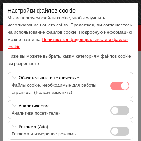
×
RepeatCar
Настройки файлов cookie
Посмотреть
www.repeatcar.com
Мы используем файлы cookie, чтобы улучшить
Бесплатно - In Google Play
использование нашего сайта. Продолжая, вы соглашаетесь
на использование файлов cookie. Подробную информацию
можно найти на
Политика конфиденциальности и файлов
cookie
.
Ниже вы можете выбрать, каким категориям файлов cookie
вы разрешаете.
Чувствительный элемент
Antalya Аэропорт (AYT)
Обязательные и технические
Файлы cookie, необходимые для работы
Указать другое место возврата машины
страницы. (Нельзя изменить)
Antalya Аэропорт (AYT)
Эти файлы cookie необходимы для корректной
Аналитические
Дата и время пуска
работы сайта, безопасности, управления сеансами и
Аналитика посетителей
14:00
базовых функций. Их нельзя отключить.
Эти файлы cookie позволяют нам анализировать, как
Реклама (Ads)
Дата и время возврата
используется наш сайт (количество посетителей,
14:00
Реклама и измерение рекламы
самые посещаемые страницы, поведение