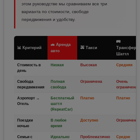
этом руководстве мы сравниваем все три
варианта по стоимости, свободе
передвижения и удобству.
🚌
🚗 Аренда
📊 Критерий
🚕 Такси
Трансфер /
авто
Шаттл
Стоимость в
Низкая
Высокая
Средняя
день
Свобода
Полная
Ограничена
Очень
передвижения
свобода
ограничена
Аэропорт →
Бесплатный
Платно
Платно
Отель
шаттл
(RepeatCar)
Поездки
В любое
Доступно
Ограничено
ночью
время
Семьи с
Идеально
Проблематично
Средне