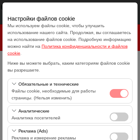
×
RepeatCar
Посмотреть
www.repeatcar.com
Бесплатно - In Google Play
Настройки файлов cookie
Мы используем файлы cookie, чтобы улучшить
использование нашего сайта. Продолжая, вы соглашаетесь
на использование файлов cookie. Подробную информацию
можно найти на
Политика конфиденциальности и файлов
cookie
.
Ниже вы можете выбрать, каким категориям файлов cookie
Чувствительный элемент
вы разрешаете.
Antalya Аэропорт (AYT)
Обязательные и технические
Указать другое место возврата машины
Файлы cookie, необходимые для работы
Antalya Аэропорт (AYT)
страницы. (Нельзя изменить)
Дата и время пуска
Эти файлы cookie необходимы для корректной
Аналитические
14:00
работы сайта, безопасности, управления сеансами и
Аналитика посетителей
базовых функций. Их нельзя отключить.
Дата и время возврата
Эти файлы cookie позволяют нам анализировать, как
Реклама (Ads)
14:00
используется наш сайт (количество посетителей,
Реклама и измерение рекламы