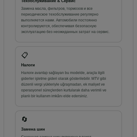
Техобслуживание & Сервис
Замена масла, фильтров, тормозов и все
периодическое техобслуживание регулярно
выполняется нами. Автомобили постоянно
контролируются, обеспечивая безопасную
эксплуатацию без неожиданных затрат на сервис.
📋
Налоги
Налоги avantajı sağlayan bu modelde, araçla ilgili
giderler işletme gideri olarak gösterilebilir. MTV gibi
düzenli vergi yükleriyle uğraşmadan, ek maliyet ve
operasyonel süreçlerden kurtularak daha verimli ve
planlı bir kullanım imkânı elde edersiniz.
🔄
Замена шин