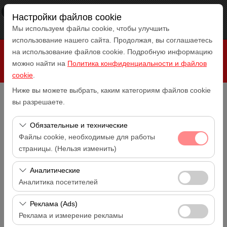
×
RepeatCar
Настройки файлов cookie
Посмотреть
www.repeatcar.com
Мы используем файлы cookie, чтобы улучшить
Бесплатно - In Google Play
использование нашего сайта. Продолжая, вы соглашаетесь
на использование файлов cookie. Подробную информацию
можно найти на
Политика конфиденциальности и файлов
cookie
.
Ниже вы можете выбрать, каким категориям файлов cookie
вы разрешаете.
домашняя страница
Долгосрочная аренда автомобиля
Обязательные и технические
Файлы cookie, необходимые для работы
Долгосрочная аренда
страницы. (Нельзя изменить)
автомобиля
Эти файлы cookie необходимы для корректной
Аналитические
работы сайта, безопасности, управления сеансами и
Аналитика посетителей
базовых функций. Их нельзя отключить.
Эти файлы cookie позволяют нам анализировать, как
Реклама (Ads)
используется наш сайт (количество посетителей,
Реклама и измерение рекламы
самые посещаемые страницы, поведение