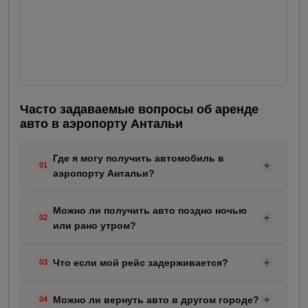
Часто задаваемые вопросы об аренде
авто в аэропорту Антальи
Где я могу получить автомобиль в
01
аэропорту Антальи?
После бронирования через RepeatCar ваш
Можно ли получить авто поздно ночью
автомобиль будет ожидать вас у выхода из зоны
02
или рано утром?
прилета или на парковке. Наш представитель
сообщит вам точное место встречи и быстро
Да! RepeatCar работает круглосуточно. Однако за
сопроводит вас для получения автомобиля. Не
Что если мой рейс задерживается?
03
получение или возврат вне рабочего времени
забудьте указать номер рейса для ускорения
(08:00–22:00) может взиматься дополнительная
После того как ваш номер рейса будет внесен в
процесса.
плата. Независимо от времени прилета ваш
Можно ли вернуть авто в другом городе?
04
систему, задержка отслеживается автоматически.