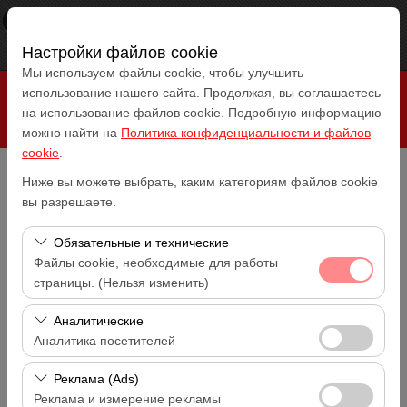
×
RepeatCar
Посмотреть
www.repeatcar.com
Настройки файлов cookie
Бесплатно - In Google Play
Мы используем файлы cookie, чтобы улучшить
использование нашего сайта. Продолжая, вы соглашаетесь
на использование файлов cookie. Подробную информацию
можно найти на
Политика конфиденциальности и файлов
cookie
.
Ниже вы можете выбрать, каким категориям файлов cookie
Чувствительный элемент
вы разрешаете.
Antalya Аэропорт (AYT)
Обязательные и технические
Указать другое место возврата машины
Файлы cookie, необходимые для работы
Antalya Аэропорт (AYT)
страницы. (Нельзя изменить)
Дата и время пуска
Эти файлы cookie необходимы для корректной
Аналитические
14:00
работы сайта, безопасности, управления сеансами и
Аналитика посетителей
базовых функций. Их нельзя отключить.
Дата и время возврата
Эти файлы cookie позволяют нам анализировать, как
Реклама (Ads)
14:00
используется наш сайт (количество посетителей,
Реклама и измерение рекламы