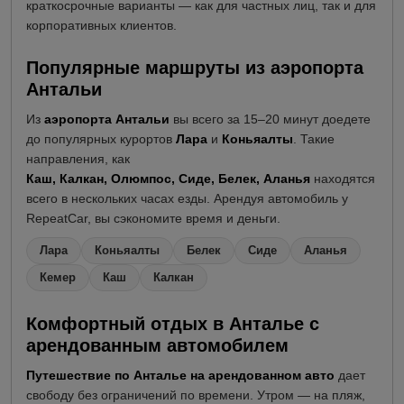
краткосрочные варианты — как для частных лиц, так и для
корпоративных клиентов.
Популярные маршруты из аэропорта
Антальи
Из
аэропорта Антальи
вы всего за 15–20 минут доедете
до популярных курортов
Лара
и
Коньяалты
. Такие
направления, как
Каш
,
Калкан
,
Олюмпос
,
Сиде
,
Белек
,
Аланья
находятся
всего в нескольких часах езды. Арендуя автомобиль у
RepeatCar, вы сэкономите время и деньги.
Лара
Коньяалты
Белек
Сиде
Аланья
Кемер
Каш
Калкан
Комфортный отдых в Анталье с
арендованным автомобилем
Путешествие по Анталье на арендованном авто
дает
свободу без ограничений по времени. Утром — на пляж,