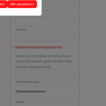
 Konfigurationen
gen
Alle akzeptieren
E-Mail
Telefon
Unternehmensinformationen
Name der Firma (Falls es sich nicht um
eine Firma handelt, geben Sie bitte Ihren
Vor- und Nachnamen ein)
Unternehmensart
Sektor