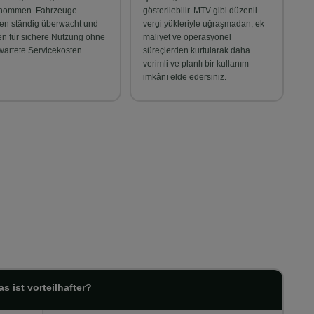
nommen. Fahrzeuge
gösterilebilir. MTV gibi düzenli
en ständig überwacht und
vergi yükleriyle uğraşmadan, ek
en für sichere Nutzung ohne
maliyet ve operasyonel
wartete Servicekosten.
süreçlerden kurtularak daha
verimli ve planlı bir kullanım
imkânı elde edersiniz.
 ist vorteilhafter?