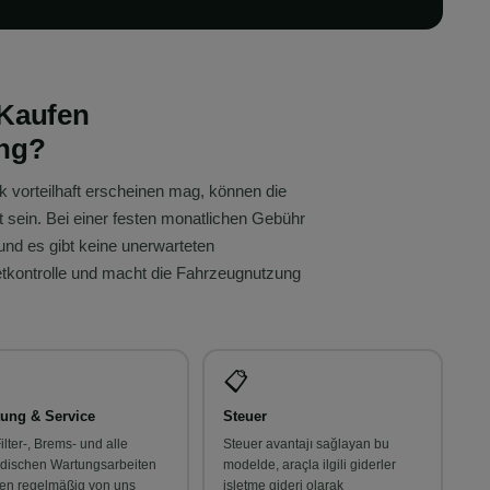
 Kaufen
ung?
k vorteilhaft erscheinen mag, können die
 sein. Bei einer festen monatlichen Gebühr
und es gibt keine unerwarteten
tkontrolle und macht die Fahrzeugnutzung
📋
ung & Service
Steuer
Filter-, Brems- und alle
Steuer avantajı sağlayan bu
odischen Wartungsarbeiten
modelde, araçla ilgili giderler
en regelmäßig von uns
işletme gideri olarak