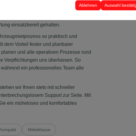
ark von der Wirtschaftsklasse bis zur
 Ihre Benutzeroberflächeneinstellungen, Sprachpräferenzen und andere
Ablehnen
Auswahl bestäti
rschiedene Bedürfnisse. Alle unsere
eits- und Leistungskriterien sorgfältig
ung einsatzbereit gehalten.
ahrzeugmietprozess so praktisch und
it dem Vorteil fester und planbarer
 planen und alle operativen Prozesse rund
e Verpflichtungen uns überlassen. So
 während ein professionelles Team alle
stehen wir Ihnen stets mit schneller
nterbrechungslosem Support zur Seite. Mit
 Sie ein müheloses und komfortables
Kompakt
Mittelklasse