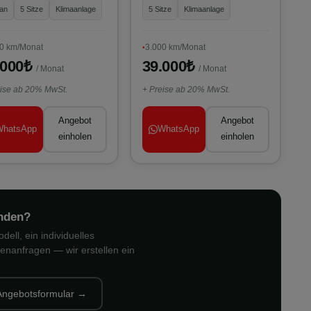
an
5 Sitze
Klimaanlage
5 Sitze
Klimaanlage
0 km/Monat
3.000 km/Monat
.000₺
39.000₺
/ Monat
/ Monat
eise ab 20% MwSt.
+ Preise ab 20% MwSt.
Angebot
Angebot
WhatsApp
WhatsApp
einholen
einholen
nden?
ell, ein individuelles
enanfragen — wir erstellen ein
Angebotsformular →