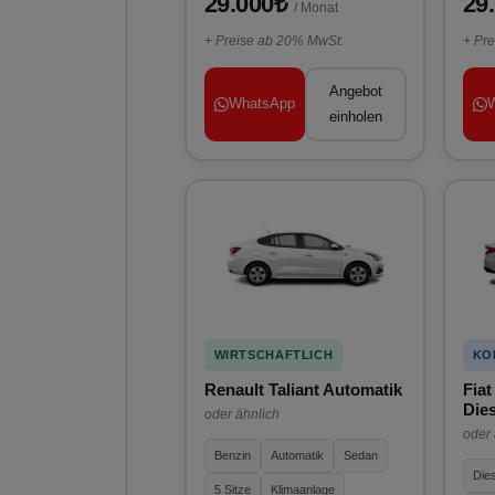
29.000₺
29
/ Monat
+ Preise ab 20% MwSt.
+ Pr
Angebot
WhatsApp
einholen
WIRTSCHAFTLICH
KO
Renault Taliant Automatik
Fiat
Dies
oder ähnlich
oder 
Benzin
Automatik
Sedan
Dies
5 Sitze
Klimaanlage