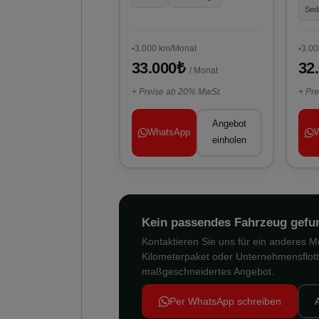
Sed
3.000 km/Monat
3.00
33.000₺
32
/ Monat
+ Preise ab 20% MwSt.
+ Pr
Angebot
WhatsApp
einholen
Kein passendes Fahrzeug gefu
Kontaktieren Sie uns für ein anderes Mod
Kilometerpaket oder Unternehmensflott
maßgeschneidertes Angebot.
Per WhatsApp schreiben