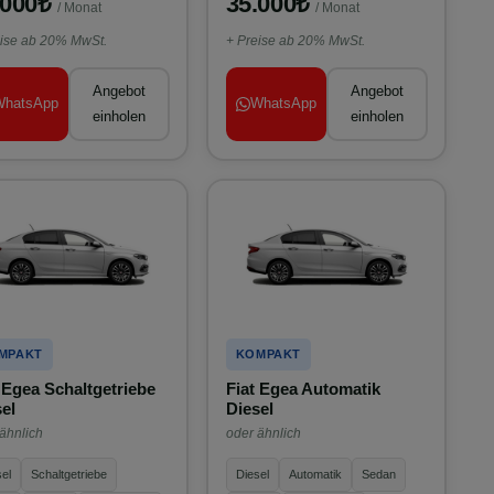
.000₺
35.000₺
/ Monat
/ Monat
eise ab 20% MwSt.
+ Preise ab 20% MwSt.
Angebot
Angebot
WhatsApp
WhatsApp
einholen
einholen
MPAKT
KOMPAKT
 Egea Schaltgetriebe
Fiat Egea Automatik
el
Diesel
ähnlich
oder ähnlich
el
Schaltgetriebe
Diesel
Automatik
Sedan