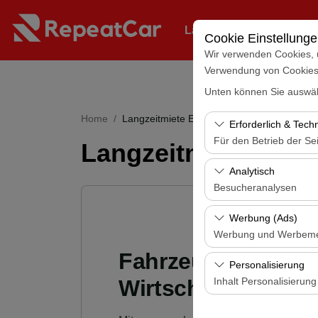
Langfristige Flottenver
Cookie Einstellung
Wir verwenden Cookies, 
Verwendung von Cookies z
Unten können Sie auswäh
Home
Langzeitmiete Eines Autos
Erforderlich & Tech
Für den Betrieb der Sei
Langzeitmiete Eine
Diese Cookies sind für
Analytisch
und grundlegende Funkt
Besucheranalysen
Diese Cookies ermöglic
Werbung (Ads)
Seiten, Nutzerverhalte
Werbung und Werbem
Benutzererfahrung kont
Fahrzeugmiete nac
Diese Cookies ermöglic
Personalisierung
und die Wirksamkeit u
Wirtschaftlich, Zu
Inhalt Personalisierung
Diese Cookies werden v