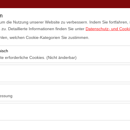
mietung
Standorte
Mietwagen
Kampagnen
Blog
Ko
en
um die Nutzung unserer Website zu verbessern. Indem Sie fortfahren,
u. Detaillierte Informationen finden Sie unter
Datenschutz- und Cookie
len, welchen Cookie-Kategorien Sie zustimmen.
nisch
te erforderliche Cookies. (Nicht änderbar)
s Autos
 das ordnungsgemäße Funktionieren der Website, die Sicherheit, die S
ionen erforderlich. Sie können nicht deaktiviert werden.
hen es uns, zu analysieren, wie unsere Website genutzt wird (Besuche
n). Diese Daten werden verwendet, um die Leistung der Website zu me
essung
inuierlich zu verbessern.
h Ihrem Bedarf –
hen es uns, Ihnen auf Ihre Interessen abgestimmte personalisierte W
nserer Werbekampagnen zu messen (Impressionen, Klickrate).
verlässig und Komfortabel
erwendet, um die Konsistenz und Kontinuität Ihres Erlebnisses auf der