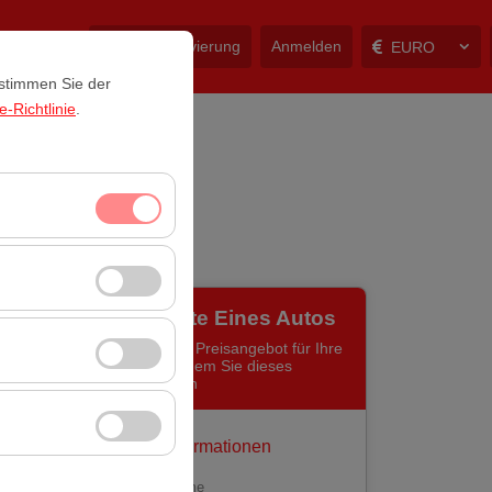
ntakt
Meine Reservierung
Anmelden
EURO
 stimmen Sie der
-Richtlinie
.
itzungsverwaltung
Langzeitmiete Eines Autos
rzahl, meistbesuchte
Holen Sie sich ein Preisangebot für Ihre
ssen und die
Langzeitmiete, indem Sie dieses
Formular ausfüllen
erbung anzuzeigen
Persönliche Informationen
 Plattform
Vorname Nachname