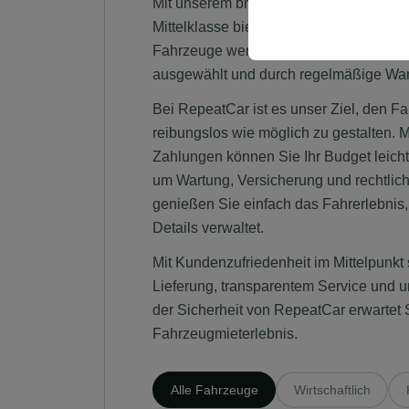
Mit unserem breiten und aktuellen Fuhrp
sicherzustellen, indem
Mittelklasse bieten wir Lösungen für ve
gespeichert werden.
Fahrzeuge werden nach Komfort-, Sicherh
ausgewählt und durch regelmäßige Wart
Bei RepeatCar ist es unser Ziel, den F
reibungslos wie möglich zu gestalten. M
Zahlungen können Sie Ihr Budget leicht
um Wartung, Versicherung und rechtlich
genießen Sie einfach das Fahrerlebnis,
Details verwaltet.
Mit Kundenzufriedenheit im Mittelpunkt 
Lieferung, transparentem Service und u
der Sicherheit von RepeatCar erwartet
Fahrzeugmieterlebnis.
Alle Fahrzeuge
Wirtschaftlich