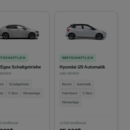
RTSCHAFTLICH
WIRTSCHAFTLICH
 Egea Schaltgetriebe
Hyundai i20 Automatik
ähnlich
oder ähnlich
zin
Schaltgetriebe
Benzin
Automatik
an
5 Sitze
Klimaanlage
Hatchback
5 Sitze
Klimaanlage
0 km/Monat
3.000 km/Monat