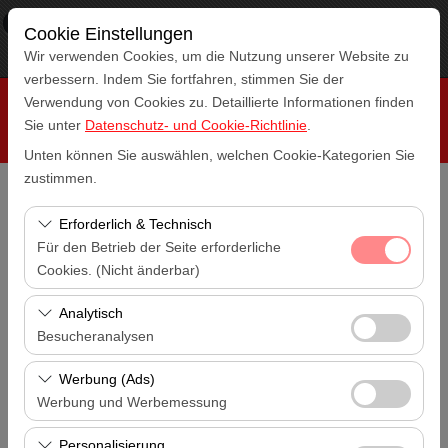
×
RepeatCar
Cookie Einstellungen
Aussicht
www.repeatcar.com
Wir verwenden Cookies, um die Nutzung unserer Website zu
Frei - In Google Play
verbessern. Indem Sie fortfahren, stimmen Sie der
Verwendung von Cookies zu. Detaillierte Informationen finden
Sie unter
Datenschutz- und Cookie-Richtlinie
.
Unten können Sie auswählen, welchen Cookie-Kategorien Sie
zustimmen.
Abholstation
Erforderlich & Technisch
Antalya Flughafen (AYT)
Für den Betrieb der Seite erforderliche
Cookies. (Nicht änderbar)
Eine andere Rückgabestation auswählen
Antalya Flughafen (AYT)
Diese Cookies sind für das ordnungsgemäße
Analytisch
Funktionieren der Website, die Sicherheit, die
Besucheranalysen
Abholdatum & Zeit
Sitzungsverwaltung und grundlegende Funktionen
14:00
Diese Cookies ermöglichen es uns, zu analysieren, wie
erforderlich. Sie können nicht deaktiviert werden.
Werbung (Ads)
unsere Website genutzt wird (Besucherzahl,
Werbung und Werbemessung
Rückgabedatum & Zeit
meistbesuchte Seiten, Nutzerverhalten). Diese Daten
14:00
Diese Cookies ermöglichen es uns, Ihnen auf Ihre
werden verwendet, um die Leistung der Website zu
Personalisierung