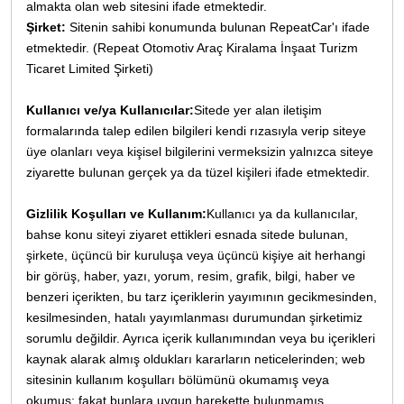
almakta olan web sitesini ifade etmektedir.
Şirket:
Sitenin sahibi konumunda bulunan RepeatCar'ı ifade
etmektedir. (Repeat Otomotiv Araç Kiralama İnşaat Turizm
Ticaret Limited Şirketi)
Kullanıcı ve/ya Kullanıcılar:
Sitede yer alan iletişim
formalarında talep edilen bilgileri kendi rızasıyla verip siteye
üye olanları veya kişisel bilgilerini vermeksizin yalnızca siteye
ziyarette bulunan gerçek ya da tüzel kişileri ifade etmektedir.
Gizlilik Koşulları ve Kullanım:
Kullanıcı ya da kullanıcılar,
bahse konu siteyi ziyaret ettikleri esnada sitede bulunan,
şirkete, üçüncü bir kuruluşa veya üçüncü kişiye ait herhangi
bir görüş, haber, yazı, yorum, resim, grafik, bilgi, haber ve
benzeri içerikten, bu tarz içeriklerin yayımının gecikmesinden,
kesilmesinden, hatalı yayımlanması durumundan şirketimiz
sorumlu değildir. Ayrıca içerik kullanımından veya bu içerikleri
kaynak alarak almış oldukları kararların neticelerinden; web
sitesinin kullanım koşulları bölümünü okumamış veya
okumuş; fakat bunlara uygun harekette bulunmamış