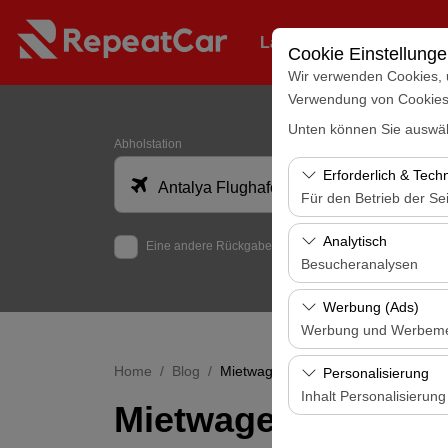
Langfristige Flottenver
Cookie Einstellung
Wir verwenden Cookies, 
Verwendung von Cookies z
Unten können Sie auswäh
Abholstation
Erforderlich & Tech
Antalya Flughafen (AYT)
Für den Betrieb der Sei
Diese Cookies sind für
Analytisch
Eine andere Rückgabestation auswählen
und grundlegende Funkt
Besucheranalysen
Diese Cookies ermöglic
Werbung (Ads)
Seiten, Nutzerverhalte
Werbung und Werbem
Benutzererfahrung kont
Diese Cookies ermöglic
Home
Blog
Mietwagen in der Türkei
Personalisierung
und die Wirksamkeit u
Inhalt Personalisierung
Mietwagen in der T
Diese Cookies werden v