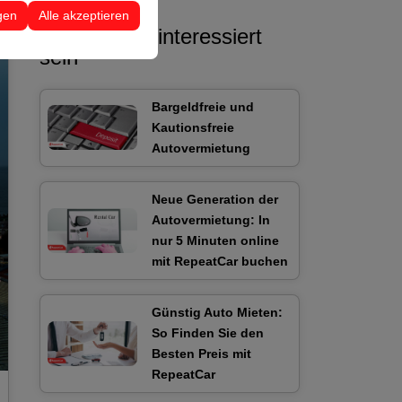
 Konfigurationen
gen
Alle akzeptieren
Sie könnten interessiert
sein
Bargeldfreie und
Kautionsfreie
Autovermietung
Neue Generation der
Autovermietung: In
nur 5 Minuten online
mit RepeatCar buchen
Günstig Auto Mieten:
So Finden Sie den
Besten Preis mit
RepeatCar