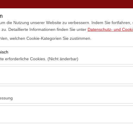
mietung
Standorte
Mietwagen
Kampagnen
Blog
Ko
en
um die Nutzung unserer Website zu verbessern. Indem Sie fortfahren,
u. Detaillierte Informationen finden Sie unter
Datenschutz- und Cookie
len, welchen Cookie-Kategorien Sie zustimmen.
Abholdatum & Zeit
Rückgabedatum & Z
nisch
14:00
te erforderliche Cookies. (Nicht änderbar)
 das ordnungsgemäße Funktionieren der Website, die Sicherheit, die S
ionen erforderlich. Sie können nicht deaktiviert werden.
hen es uns, zu analysieren, wie unsere Website genutzt wird (Besuche
n). Diese Daten werden verwendet, um die Leistung der Website zu me
essung
inuierlich zu verbessern.
hen es uns, Ihnen auf Ihre Interessen abgestimmte personalisierte W
nserer Werbekampagnen zu messen (Impressionen, Klickrate).
ürkei
erwendet, um die Konsistenz und Kontinuität Ihres Erlebnisses auf der