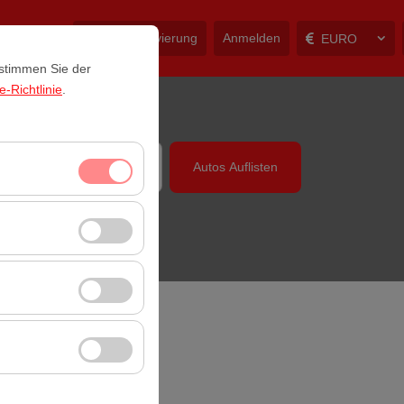
ntakt
Meine Reservierung
Anmelden
EURO
 stimmen Sie der
-Richtlinie
.
eit
Autos Auflisten
14:00
itzungsverwaltung
rzahl, meistbesuchte
ssen und die
erbung anzuzeigen
 Plattform