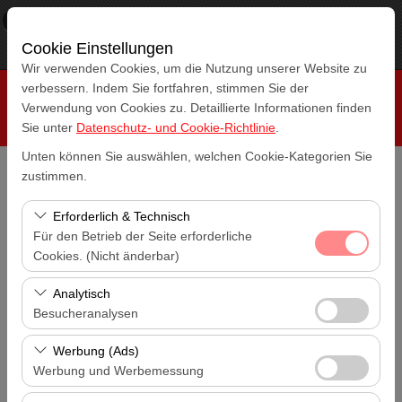
×
RepeatCar
Aussicht
www.repeatcar.com
Cookie Einstellungen
Frei - In Google Play
Wir verwenden Cookies, um die Nutzung unserer Website zu
verbessern. Indem Sie fortfahren, stimmen Sie der
Verwendung von Cookies zu. Detaillierte Informationen finden
Sie unter
Datenschutz- und Cookie-Richtlinie
.
Unten können Sie auswählen, welchen Cookie-Kategorien Sie
zustimmen.
Abholstation
Antalya Flughafen (AYT)
Erforderlich & Technisch
Für den Betrieb der Seite erforderliche
Eine andere Rückgabestation auswählen
Cookies. (Nicht änderbar)
Antalya Flughafen (AYT)
Diese Cookies sind für das ordnungsgemäße
Analytisch
Abholdatum & Zeit
Funktionieren der Website, die Sicherheit, die
Besucheranalysen
14:00
Sitzungsverwaltung und grundlegende Funktionen
Diese Cookies ermöglichen es uns, zu analysieren, wie
erforderlich. Sie können nicht deaktiviert werden.
Werbung (Ads)
Rückgabedatum & Zeit
unsere Website genutzt wird (Besucherzahl,
Werbung und Werbemessung
14:00
meistbesuchte Seiten, Nutzerverhalten). Diese Daten