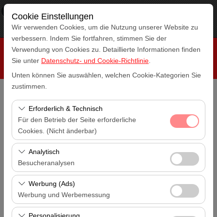
×
RepeatCar
Cookie Einstellungen
Aussicht
www.repeatcar.com
Wir verwenden Cookies, um die Nutzung unserer Website zu
Frei - In Google Play
verbessern. Indem Sie fortfahren, stimmen Sie der
Verwendung von Cookies zu. Detaillierte Informationen finden
Sie unter
Datenschutz- und Cookie-Richtlinie
.
Unten können Sie auswählen, welchen Cookie-Kategorien Sie
zustimmen.
Abholstation
Erforderlich & Technisch
Antalya Flughafen (AYT)
Für den Betrieb der Seite erforderliche
Cookies. (Nicht änderbar)
Eine andere Rückgabestation auswählen
Antalya Flughafen (AYT)
Diese Cookies sind für das ordnungsgemäße
Analytisch
Funktionieren der Website, die Sicherheit, die
Besucheranalysen
Abholdatum & Zeit
Sitzungsverwaltung und grundlegende Funktionen
14:00
Diese Cookies ermöglichen es uns, zu analysieren, wie
erforderlich. Sie können nicht deaktiviert werden.
Werbung (Ads)
unsere Website genutzt wird (Besucherzahl,
Werbung und Werbemessung
Rückgabedatum & Zeit
meistbesuchte Seiten, Nutzerverhalten). Diese Daten
14:00
Diese Cookies ermöglichen es uns, Ihnen auf Ihre
werden verwendet, um die Leistung der Website zu
Personalisierung