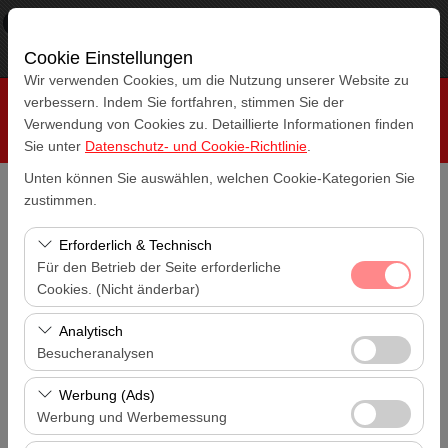
×
RepeatCar
Aussicht
www.repeatcar.com
Cookie Einstellungen
Frei - In Google Play
Wir verwenden Cookies, um die Nutzung unserer Website zu
verbessern. Indem Sie fortfahren, stimmen Sie der
Verwendung von Cookies zu. Detaillierte Informationen finden
Sie unter
Datenschutz- und Cookie-Richtlinie
.
Unten können Sie auswählen, welchen Cookie-Kategorien Sie
zustimmen.
Abholstation
Antalya Muratpaşa
Erforderlich & Technisch
Für den Betrieb der Seite erforderliche
Eine andere Rückgabestation auswählen
Cookies. (Nicht änderbar)
Antalya Muratpaşa
Diese Cookies sind für das ordnungsgemäße
Analytisch
Abholdatum & Zeit
Funktionieren der Website, die Sicherheit, die
Besucheranalysen
14:00
Sitzungsverwaltung und grundlegende Funktionen
Diese Cookies ermöglichen es uns, zu analysieren, wie
erforderlich. Sie können nicht deaktiviert werden.
Werbung (Ads)
Rückgabedatum & Zeit
unsere Website genutzt wird (Besucherzahl,
Werbung und Werbemessung
14:00
meistbesuchte Seiten, Nutzerverhalten). Diese Daten