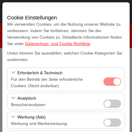
×
RepeatCar
Aussicht
www.repeatcar.com
Frei - In Google Play
Cookie Einstellungen
Wir verwenden Cookies, um die Nutzung unserer Website zu
verbessern. Indem Sie fortfahren, stimmen Sie der
Verwendung von Cookies zu. Detaillierte Informationen finden
Sie unter
Datenschutz- und Cookie-Richtlinie
.
Unten können Sie auswählen, welchen Cookie-Kategorien Sie
zustimmen.
Abholstation
Antalya Flughafen (AYT)
Erforderlich & Technisch
Für den Betrieb der Seite erforderliche
Eine andere Rückgabestation auswählen
Cookies. (Nicht änderbar)
Antalya Flughafen (AYT)
Diese Cookies sind für das ordnungsgemäße
Analytisch
Abholdatum & Zeit
Funktionieren der Website, die Sicherheit, die
Besucheranalysen
14:00
Sitzungsverwaltung und grundlegende Funktionen
Diese Cookies ermöglichen es uns, zu analysieren, wie
erforderlich. Sie können nicht deaktiviert werden.
Werbung (Ads)
Rückgabedatum & Zeit
unsere Website genutzt wird (Besucherzahl,
Werbung und Werbemessung
14:00
meistbesuchte Seiten, Nutzerverhalten). Diese Daten