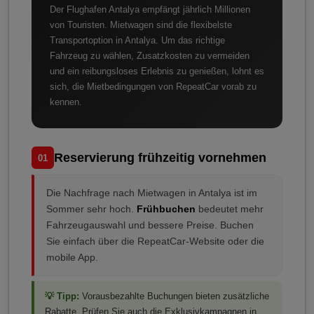
Der Flughafen Antalya empfängt jährlich Millionen
von Touristen. Mietwagen sind die flexibelste
Transportoption in Antalya. Um das richtige
Fahrzeug zu wählen, Zusatzkosten zu vermeiden
und ein reibungsloses Erlebnis zu genießen, lohnt es
sich, die Mietbedingungen von RepeatCar vorab zu
kennen.
Reservierung frühzeitig vornehmen
01
Die Nachfrage nach Mietwagen in Antalya ist im
Sommer sehr hoch.
Frühbuchen
bedeutet mehr
Fahrzeugauswahl und bessere Preise. Buchen
Sie einfach über die RepeatCar-Website oder die
mobile App.
💡 Tipp:
Vorausbezahlte Buchungen bieten zusätzliche
Rabatte. Prüfen Sie auch die Exklusivkampagnen in