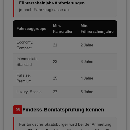
Führerscheinjahr-Anforderungen
je nach Fahrzeugklasse an.
Min.
Min.
Fahrzeuggruppe
Fahreralter
Führerscheinjahre
Economy,
21
2 Jahre
Compact
Intermediate,
23
3 Jahre
Standard
Fullsize,
25
4 Jahre
Premium
Luxury, Special
27
5 Jahre
Findeks-Bonitätsprüfung kennen
05
Für türkische Staatsbürger wird bei der Anmietung