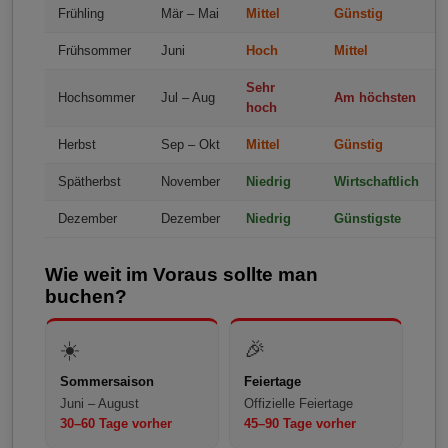
Frühling
Mär – Mai
Mittel
Günstig
Frühsommer
Juni
Hoch
Mittel
Sehr
Hochsommer
Jul – Aug
Am höchsten
hoch
Herbst
Sep – Okt
Mittel
Günstig
Spätherbst
November
Niedrig
Wirtschaftlich
Dezember
Dezember
Niedrig
Günstigste
Wie weit im Voraus sollte man
buchen?
☀️
🎉
Sommersaison
Feiertage
Juni – August
Offizielle Feiertage
30–60 Tage vorher
45–90 Tage vorher