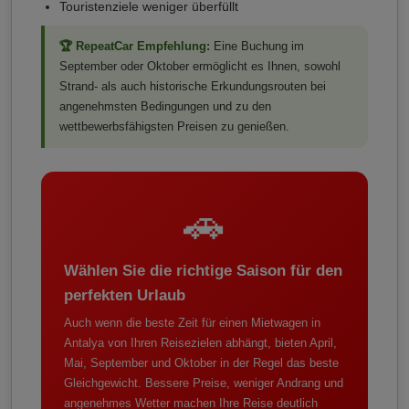
Touristenziele weniger überfüllt
🏆 RepeatCar Empfehlung:
Eine Buchung im
September oder Oktober ermöglicht es Ihnen, sowohl
Strand- als auch historische Erkundungsrouten bei
angenehmsten Bedingungen und zu den
wettbewerbsfähigsten Preisen zu genießen.
🚗
Wählen Sie die richtige Saison für den
perfekten Urlaub
Auch wenn die beste Zeit für einen Mietwagen in
Antalya von Ihren Reisezielen abhängt, bieten April,
Mai, September und Oktober in der Regel das beste
Gleichgewicht. Bessere Preise, weniger Andrang und
angenehmes Wetter machen Ihre Reise deutlich