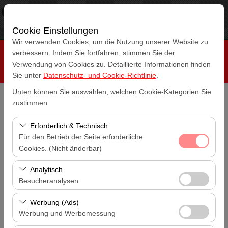
×
RepeatCar
Aussicht
www.repeatcar.com
Frei - In Google Play
Cookie Einstellungen
Wir verwenden Cookies, um die Nutzung unserer Website zu
verbessern. Indem Sie fortfahren, stimmen Sie der
Verwendung von Cookies zu. Detaillierte Informationen finden
Sie unter
Datenschutz- und Cookie-Richtlinie
.
Unten können Sie auswählen, welchen Cookie-Kategorien Sie
zustimmen.
Abholstation
Antalya Flughafen (AYT)
Erforderlich & Technisch
Für den Betrieb der Seite erforderliche
Eine andere Rückgabestation auswählen
Cookies. (Nicht änderbar)
Antalya Flughafen (AYT)
Diese Cookies sind für das ordnungsgemäße
Analytisch
Abholdatum & Zeit
Funktionieren der Website, die Sicherheit, die
Besucheranalysen
14:00
Sitzungsverwaltung und grundlegende Funktionen
Diese Cookies ermöglichen es uns, zu analysieren, wie
erforderlich. Sie können nicht deaktiviert werden.
Werbung (Ads)
Rückgabedatum & Zeit
unsere Website genutzt wird (Besucherzahl,
Werbung und Werbemessung
14:00
meistbesuchte Seiten, Nutzerverhalten). Diese Daten