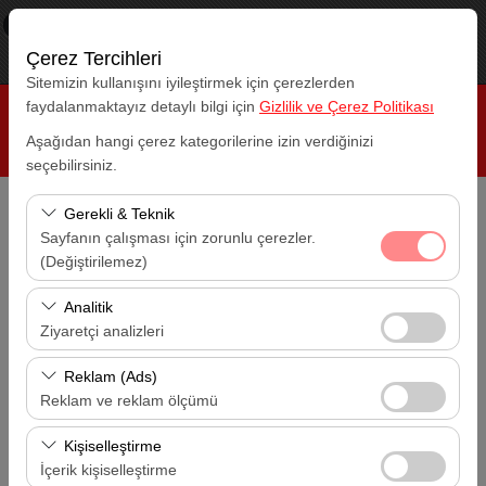
×
RepeatCar
Görüntüle
www.repeatcar.com
Çerez Tercihleri
Ücretsiz - In Google Play
Sitemizin kullanışını iyileştirmek için çerezlerden
faydalanmaktayız detaylı bilgi için
Gizlilik ve Çerez Politikası
Aşağıdan hangi çerez kategorilerine izin verdiğinizi
seçebilirsiniz.
Gerekli & Teknik
Alış Lokasyonu
Sayfanın çalışması için zorunlu çerezler.
Antalya Havalimanı (AYT)
(Değiştirilemez)
Bu çerezler sitenin doğru şekilde çalışması, güvenlik,
Bırakış Lokasyonu
Analitik
Antalya Havalimanı (AYT)
oturum yönetimi ve temel işlevler için gereklidir. Devre
Ziyaretçi analizleri
dışı bırakılamaz.
Bu çerezler, sitemizin nasıl kullanıldığını (ziyaretçi sayısı,
Alış Tarihi
Reklam (Ads)
14:00
en çok ziyaret edilen sayfalar, kullanıcı davranışları)
Reklam ve reklam ölçümü
analiz etmemizi sağlar. Bu veriler, web sitesi
Bu çerezler, size ilgi alanlarınıza uygun kişiselleştirilmiş
Bırakış Tarihi
performansını ölçmek ve kullanıcı deneyimini sürekli
Kişiselleştirme
14:00
reklamlar göstermemize ve reklam kampanyalarımızın
iyileştirmek için kullanılır.
İçerik kişiselleştirme