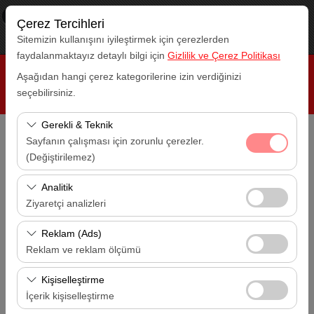
×
RepeatCar
Çerez Tercihleri
Görüntüle
www.repeatcar.com
Sitemizin kullanışını iyileştirmek için çerezlerden
Ücretsiz - In Google Play
faydalanmaktayız detaylı bilgi için
Gizlilik ve Çerez Politikası
Aşağıdan hangi çerez kategorilerine izin verdiğinizi
seçebilirsiniz.
Gerekli & Teknik
Sayfanın çalışması için zorunlu çerezler.
Alış Lokasyonu
(Değiştirilemez)
Antalya Havalimanı (AYT)
Bu çerezler sitenin doğru şekilde çalışması, güvenlik,
Analitik
Bırakış Lokasyonu
oturum yönetimi ve temel işlevler için gereklidir. Devre
Ziyaretçi analizleri
Antalya Havalimanı (AYT)
dışı bırakılamaz.
Bu çerezler, sitemizin nasıl kullanıldığını (ziyaretçi sayısı,
Reklam (Ads)
Alış Tarihi
en çok ziyaret edilen sayfalar, kullanıcı davranışları)
Reklam ve reklam ölçümü
14:00
analiz etmemizi sağlar. Bu veriler, web sitesi
Bu çerezler, size ilgi alanlarınıza uygun kişiselleştirilmiş
performansını ölçmek ve kullanıcı deneyimini sürekli
Kişiselleştirme
Bırakış Tarihi
reklamlar göstermemize ve reklam kampanyalarımızın
iyileştirmek için kullanılır.
İçerik kişiselleştirme
14:00
etkinliğini (gösterim sayısı, tıklama oranı) ölçmemize