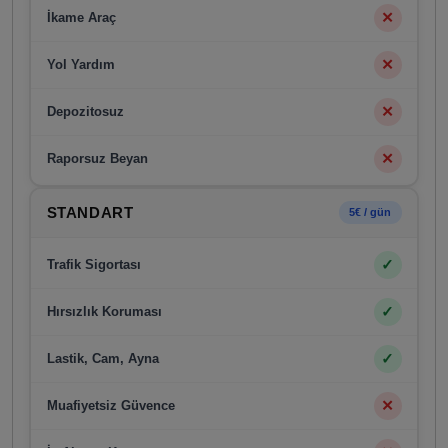
✕
İkame Araç
✕
Yol Yardım
✕
Depozitosuz
✕
Raporsuz Beyan
STANDART
5€ / gün
✓
Trafik Sigortası
✓
Hırsızlık Koruması
✓
Lastik, Cam, Ayna
✕
Muafiyetsiz Güvence