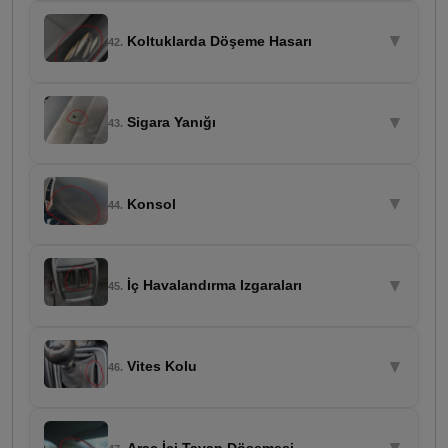
▼
Koltuklarda Döşeme Hasarı
42.
▼
Sigara Yanığı
43.
▼
Konsol
44.
▼
İç Havalandırma Izgaraları
45.
▼
Vites Kolu
46.