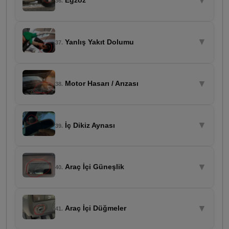
▼
Egzoz
36.
▼
Yanlış Yakıt Dolumu
37.
▼
Motor Hasarı / Arızası
38.
▼
İç Dikiz Aynası
39.
▼
Araç İçi Güneşlik
40.
▼
Araç İçi Düğmeler
41.