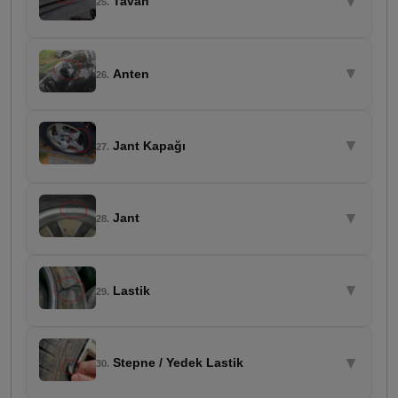
▼
Tavan
25.
▼
Anten
26.
▼
Jant Kapağı
27.
▼
Jant
28.
▼
Lastik
29.
▼
Stepne / Yedek Lastik
30.