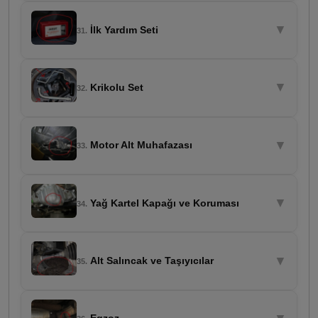
▼
İlk Yardım Seti
31.
▼
Krikolu Set
32.
▼
Motor Alt Muhafazası
33.
▼
Yağ Kartel Kapağı ve Koruması
34.
▼
Alt Salıncak ve Taşıyıcılar
35.