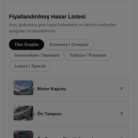
Fiyatlandırılmış Hasar Listesi
Araç grubunuza göre hasar kalemlerini ve tahmini maliyetleri
aşağıdan inceleyebilirsiniz.
Tüm Gruplar
Economy / Compact
Intermediate / Standard
Fullsize / Premium
Luxury / Special
▼
Motor Kaputu
1.
▼
Ön Tampon
2.