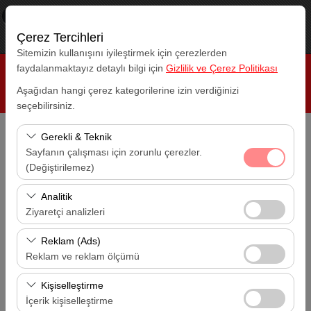
×
RepeatCar
Görüntüle
www.repeatcar.com
Çerez Tercihleri
Ücretsiz - In Google Play
Sitemizin kullanışını iyileştirmek için çerezlerden
faydalanmaktayız detaylı bilgi için
Gizlilik ve Çerez Politikası
Aşağıdan hangi çerez kategorilerine izin verdiğinizi
seçebilirsiniz.
Gerekli & Teknik
Alış Lokasyonu
Sayfanın çalışması için zorunlu çerezler.
Antalya Havalimanı (AYT)
(Değiştirilemez)
Bu çerezler sitenin doğru şekilde çalışması, güvenlik,
Bırakış Lokasyonu
Analitik
Antalya Havalimanı (AYT)
oturum yönetimi ve temel işlevler için gereklidir. Devre
Ziyaretçi analizleri
dışı bırakılamaz.
Bu çerezler, sitemizin nasıl kullanıldığını (ziyaretçi sayısı,
Alış Tarihi
Reklam (Ads)
14:00
en çok ziyaret edilen sayfalar, kullanıcı davranışları)
Reklam ve reklam ölçümü
analiz etmemizi sağlar. Bu veriler, web sitesi
Bu çerezler, size ilgi alanlarınıza uygun kişiselleştirilmiş
Bırakış Tarihi
performansını ölçmek ve kullanıcı deneyimini sürekli
Kişiselleştirme
14:00
reklamlar göstermemize ve reklam kampanyalarımızın
iyileştirmek için kullanılır.
İçerik kişiselleştirme