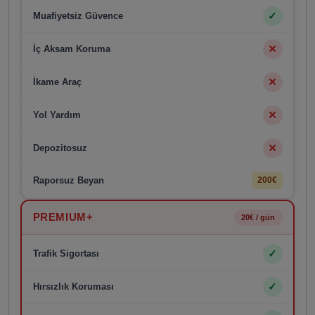
✓
Muafiyetsiz Güvence
✕
İç Aksam Koruma
✕
İkame Araç
✕
Yol Yardım
✕
Depozitosuz
Raporsuz Beyan
200€
PREMIUM+
20€ / gün
✓
Trafik Sigortası
✓
Hırsızlık Koruması