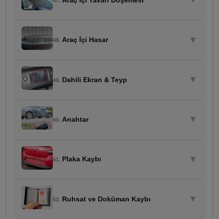
▼
Araç İçi Tavan Döşemesi
47.
▼
Araç İçi Hasar
48.
▼
Dahili Ekran & Teyp
49.
▼
Anahtar
50.
▼
Plaka Kaybı
51.
▼
Ruhsat ve Doküman Kaybı
52.