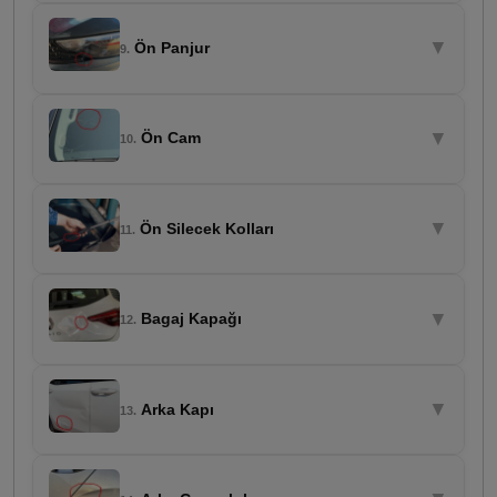
▼
Ön Panjur
9.
▼
Ön Cam
10.
▼
Ön Silecek Kolları
11.
▼
Bagaj Kapağı
12.
▼
Arka Kapı
13.