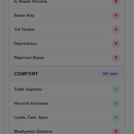
✕
İç Aksam Koruma
✕
İkame Araç
✕
Yol Yardım
✕
Depozitosuz
✕
Raporsuz Beyan
COMFORT
10€ / gün
✓
Trafik Sigortası
✓
Hırsızlık Koruması
✓
Lastik, Cam, Ayna
✕
Muafiyetsiz Güvence