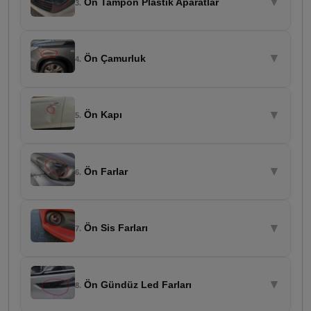
▼
Ön Tampon Plastik Aparatlar
3.
▼
Ön Çamurluk
4.
▼
Ön Kapı
5.
▼
Ön Farlar
6.
▼
Ön Sis Farları
7.
▼
Ön Gündüz Led Farları
8.