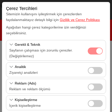
×
RepeatCar
Çerez Tercihleri
Görüntüle
www.repeatcar.com
Sitemizin kullanışını iyileştirmek için çerezlerden
Ücretsiz - In Google Play
faydalanmaktayız detaylı bilgi için
Gizlilik ve Çerez Politikası
Aşağıdan hangi çerez kategorilerine izin verdiğinizi
seçebilirsiniz.
Gerekli & Teknik
Sayfanın çalışması için zorunlu çerezler.
Alış Lokasyonu
(Değiştirilemez)
Antalya Havalimanı (AYT)
Bu çerezler sitenin doğru şekilde çalışması, güvenlik,
Analitik
Bırakış Lokasyonu
oturum yönetimi ve temel işlevler için gereklidir. Devre
Ziyaretçi analizleri
Antalya Havalimanı (AYT)
dışı bırakılamaz.
Bu çerezler, sitemizin nasıl kullanıldığını (ziyaretçi sayısı,
Reklam (Ads)
Alış Tarihi
en çok ziyaret edilen sayfalar, kullanıcı davranışları)
Reklam ve reklam ölçümü
14:00
analiz etmemizi sağlar. Bu veriler, web sitesi
Bu çerezler, size ilgi alanlarınıza uygun kişiselleştirilmiş
performansını ölçmek ve kullanıcı deneyimini sürekli
Kişiselleştirme
Bırakış Tarihi
reklamlar göstermemize ve reklam kampanyalarımızın
iyileştirmek için kullanılır.
İçerik kişiselleştirme
14:00
etkinliğini (gösterim sayısı, tıklama oranı) ölçmemize